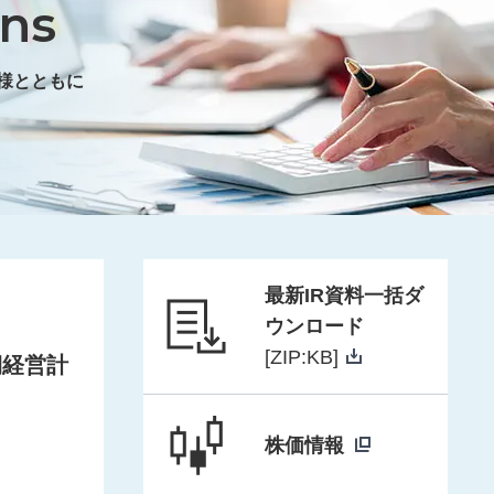
ons
様とともに
最新IR資料一括ダ
ウンロード
[ZIP:
KB]
期経営計
株価情報