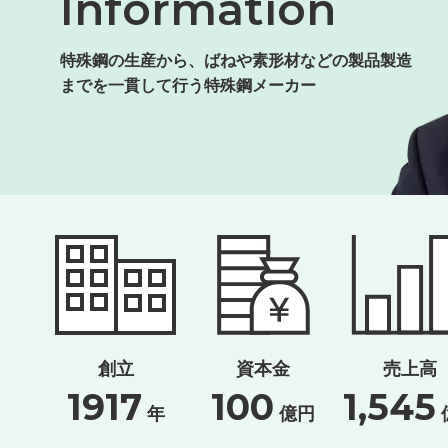
Information
特殊鋼の生産から、ばねや素形材などの製品製造
までを一貫して行う特殊鋼メーカー
創立
資本金
売上高
1917
100
1,545
年
億円