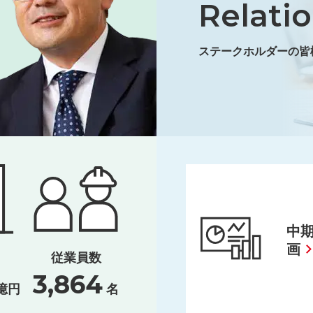
Relati
ステークホルダーの皆
中
画
従業員数
3,864
名
億円