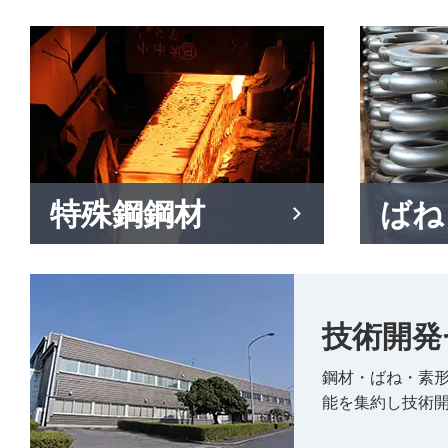
特殊鋼鋼材
ばね
技術開発
鋼材・ばね・素形
能を集約し技術