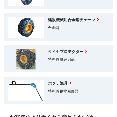
建設機械用合金鋼チェーン
合金鋼
タイヤプロテクター
特殊鋼 鍛造部品
ホタテ漁具
特殊鋼 耐摩耗部品