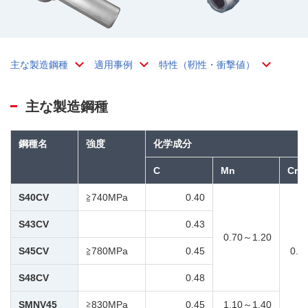
主な製造鋼種
適用事例
特性（靭性・衝撃値）
主な製造鋼種
鋼種名
強度
化学成分
C
Mn
Cr
S40CV
≧740MPa
0.40
S43CV
0.43
0.70～1.20
S45CV
≧780MPa
0.45
0.1
S48CV
0.48
SMNV45
≧830MPa
0.45
1.10～1.40