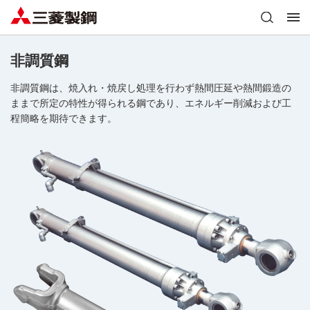
非調質鋼
非調質鋼は、焼入れ・焼戻し処理を行わず熱間圧延や熱間鍛造の
ままで所定の特性が得られる鋼であり、エネルギー削減および工
程簡略を期待できます。