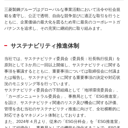
三菱製鋼グループはグローバルな事業活動において法令や社会規
範を遵守し、公正で透明、自由な競争並びに適正な取引を行うと
ともに、企業価値の最大化を図るため常に最良のコーポレートガ
バナンスを追求し、その充実に継続的に取り組みます。
サステナビリティ推進体制
当社では、サステナビリティ委員会（委員長：社長執行役員）を
原則として３か月に一回以上開催し、サステナビリティに関する
事項を審議するとともに、重要事項については取締役会に付議ま
たは報告し、サステナビリティに関する重要事項の決定や対応状
況のモニタリング等を行っています。
サステナビリティ委員会の下部組織として「地球環境委員会」、
「カーボンニュートラル委員会」、事務局として「ESG推進室」
を設け、サステナビリティ関連のリスク及び機会に関する評価、
管理を含む当社のサステナビリティ推進に向けて、全社横断的に
対応できるマネジメント体制としております。
また、2024年４月より、従来の「ESG分科会」を「ESG推進室」
として組織化し、事務局としての機能を強化することで、ESG各