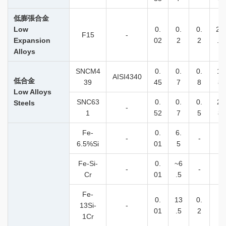
低膨張合金
Low
0.
0.
0.
29
F15
-
Expansion
02
2
2
.0
Alloys
SNCM4
0.
0.
0.
1.
AISI4340
低合金
39
45
7
8
8
Low Alloys
SNC63
0.
0.
0.
2.
Steels
-
1
52
7
5
8
Fe-
0.
6.
-
-
-
6.5%Si
01
5
Fe-Si-
0.
~6
-
-
-
Cr
01
.5
Fe-
0.
13
0.
13Si-
-
-
01
.5
2
1Cr