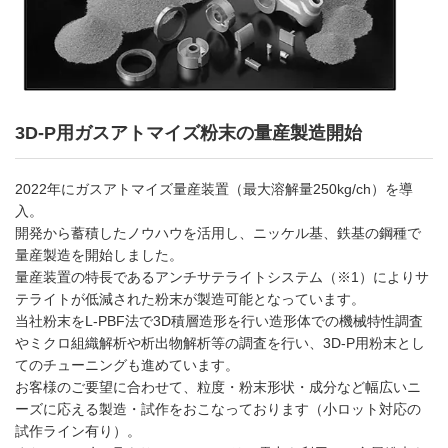
3D-P用ガスアトマイズ粉末の量産製造開始
2022年にガスアトマイズ量産装置（最大溶解量250kg/ch）を導
入。
開発から蓄積したノウハウを活用し、ニッケル基、鉄基の鋼種で
量産製造を開始しました。
量産装置の特長であるアンチサテライトシステム（※1）によりサ
テライトが低減された粉末が製造可能となっています。
当社粉末をL-PBF法で3D積層造形を行い造形体での機械特性調査
やミクロ組織解析や析出物解析等の調査を行い、3D-P用粉末とし
てのチューニングも進めています。
お客様のご要望に合わせて、粒度・粉末形状・成分など幅広いニ
ーズに応える製造・試作をおこなっております（小ロット対応の
試作ライン有り）。