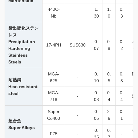
Marttensitic
440C-
1.
1.
0.
-
-
Nb
30
0
3
析出硬化ステン
レス
Precipitation
0.
0.
0.
4.
17-4PH
SUS630
Hardening
07
8
2
0
Stainless
Steels
MGA-
0.
0.
0.
Ba
-
耐熱鋼
625
10
5
5
i.
Heat resistant
MGA-
0.
0.
0.
steel
-
54
718
08
4
4
Super
0.
2.
0.
-
-
Co400
05
6
1
超合金
Super Alloys
0.
0.
0.
F75
-
-
35
7
5