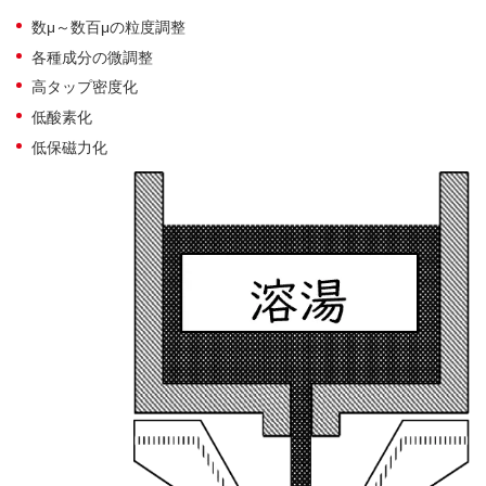
数μ～数百μの粒度調整
各種成分の微調整
高タップ密度化
低酸素化
低保磁力化