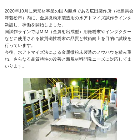
2020年10月に素形材事業の国内拠点である広田製作所（福島県会
津若松市）内に、金属微粉末製造用の水アトマイズ試作ラインを
新設し、稼働を開始しました。
同試作ラインではMIM（金属射出成型）用微粉末やインダクター
などに使用される軟質磁性粉末の品質と技術向上を目的に試験を
行っています。
今後、水アトマイズ法による金属微粉末製造のノウハウを積み重
ね、さらなる品質特性の改善と新規材料開発ニーズに対応してま
いります。