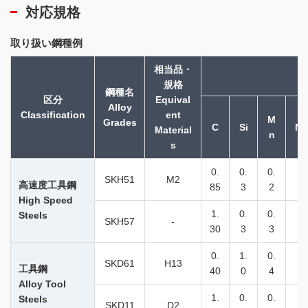
対応規格
取り扱い鋼種例
相当品・
規格
鋼種名
区分
Equival
Alloy
Classification
ent
M
Grades
C
Si
Ni
Material
n
s
0.
0.
0.
SKH51
M2
-
高速度工具鋼
85
3
2
High Speed
1.
0.
0.
Steels
SKH57
-
-
30
3
3
0.
1.
0.
SKD61
H13
-
工具鋼
40
0
4
Alloy Tool
1.
0.
0.
Steels
SKD11
D2
-