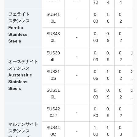
70
4
4
フェライト
SUS41
0.
1.
0.
-
-
ステンレス
0L
03
0
2
Ferritic
SUS43
0.
0.
0.
Stainless
-
-
0L
03
9
2
Steels
SUS30
0.
0.
0.
10
-
4L
03
9
2
.0
オーステナイト
ステンレス
SUS31
0.
1.
0.
20
Austensitic
-
0S
05
0
2
.5
Stainless
Steels
SUS31
0.
0.
0.
12
6L
03
9
2
.0
SUS42
0.
0.
0.
-
-
0J2
60
9
2
マルテンサイト
SUS44
1.
1.
0.
ステンレス
-
-
0C
00
0
3