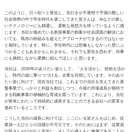
このように、日々刻々と変化し、先行きが不透明で予測の難しい
社会情勢の中で学生時代を過ごしてきた皆さんは、AIなどの新し
いテクノロジーにも精通し、柔軟な発想力を持っているように感
じます。当社が進めている新規事業の創案や社会課題の解決にお
いても、既存の枠組みを超えたアプローチができるのではないか
と期待しています。時に、学生時代には想像もしなかった壁にぶ
つかることもあるかもしれません。それでも変化を恐れず、何事
にも挑戦しながら業務に励んでほしいと思います。
当社は、2030年のありたい姿として、「人を活かし、技術を活か
し、時代の波に乗りつづける」企業を目指しています。そのあり
たい姿に向けて、現在当社では、これまでの当社を支えてきた基
盤事業でしっかりと利益を創出しつつ、今後の市場成長が期待で
きる戦略事業の積極的な育成を図っています。これにより、当社
が将来にわたって持続的に成長することのできる会社への変革を
進めているところです。
こうした当社の成長に向けては、ここにいる皆さんをはじめ、従
業員一人ひとりの活躍が不可欠です。そのためにはまず、従業員
の皆さんがけがなく安全に、そして心身ともに健康であることが