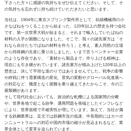
下さった方々に感謝の気持ちをぜひ伝えてください。そして、そ
の気持ちを忘れずに持ち続けていただきたいと思います。
当社は、1904年に東京スプリング製作所として、紡績機械用の小
さなばねをつくることから始まった、120年以上の歴史を持つ会社
です。第一次世界大戦が始まると、それまで輸入していたばねの
材料の入手が困難になりました。そこで、我々の諸先輩方は「そ
れなら自分たちでばねの材料を作ろう」と考え、素人同然の立場
から特殊鋼の生産に乗り出しました。いまで言うベンチャー企業
のような存在であり、「素材から製品まで」作り上げる精神は、
現在にも引き継がれています。諸先輩方が積み上げた120年以上の
歴史は、決して平坦な道のりではありませんでした。戦争の影響
や終戦に伴う需要構造の変化、景気の変動やグローバル化進展へ
の対応など、幾度となく困難を乗り越えてきたからこそ、今の三
菱製鋼があります。
そして現代社会においても、政治的な軋轢による国家間の分断
や、世界各地で起こる紛争、通商問題を発端としたインフレなど
により、世界規模で不確実性が増しています。加えて、当社が属
する鉄鋼業界は、足元では鉄鋼市況の低迷、中長期的にはカーボ
ンニュートラルへの対応や国内市場の縮小が見込まれるなど、業
界全体として変革を迫られています。