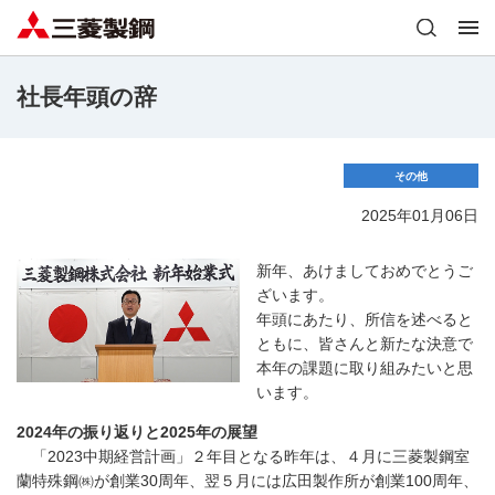
社長年頭の辞
その他
2025年01月06日
新年、あけましておめでとうご
ざいます。
年頭にあたり、所信を述べると
ともに、皆さんと新たな決意で
本年の課題に取り組みたいと思
います。
2024年の振り返りと2025年の展望
「2023中期経営計画」２年目となる昨年は、４月に三菱製鋼室
蘭特殊鋼㈱が創業30周年、翌５月には広田製作所が創業100周年、