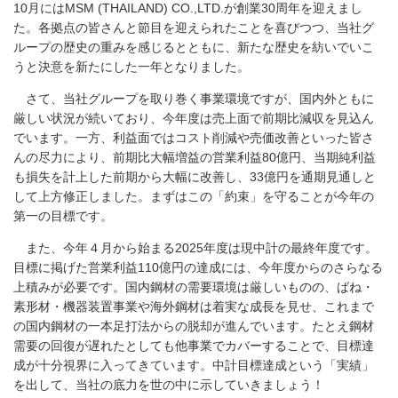
10月にはMSM (THAILAND) CO.,LTD.が創業30周年を迎えまし
た。各拠点の皆さんと節目を迎えられたことを喜びつつ、当社グ
ループの歴史の重みを感じるとともに、新たな歴史を紡いでいこ
うと決意を新たにした一年となりました。
さて、当社グループを取り巻く事業環境ですが、国内外ともに
厳しい状況が続いており、今年度は売上面で前期比減収を見込ん
でいます。一方、利益面ではコスト削減や売価改善といった皆さ
んの尽力により、前期比大幅増益の営業利益80億円、当期純利益
も損失を計上した前期から大幅に改善し、33億円を通期見通しと
して上方修正しました。まずはこの「約束」を守ることが今年の
第一の目標です。
また、今年４月から始まる2025年度は現中計の最終年度です。
目標に掲げた営業利益110億円の達成には、今年度からのさらなる
上積みが必要です。国内鋼材の需要環境は厳しいものの、ばね・
素形材・機器装置事業や海外鋼材は着実な成長を見せ、これまで
の国内鋼材の一本足打法からの脱却が進んでいます。たとえ鋼材
需要の回復が遅れたとしても他事業でカバーすることで、目標達
成が十分視界に入ってきています。中計目標達成という「実績」
を出して、当社の底力を世の中に示していきましょう！