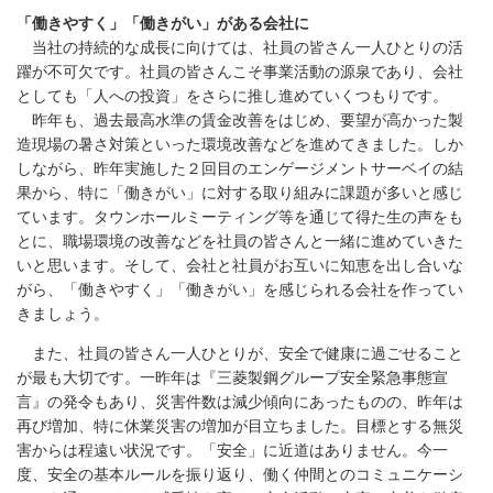
「働きやすく」「働きがい」がある会社に
当社の持続的な成長に向けては、社員の皆さん一人ひとりの活
躍が不可欠です。社員の皆さんこそ事業活動の源泉であり、会社
としても「人への投資」をさらに推し進めていくつもりです。
昨年も、過去最高水準の賃金改善をはじめ、要望が高かった製
造現場の暑さ対策といった環境改善などを進めてきました。しか
しながら、昨年実施した２回目のエンゲージメントサーベイの結
果から、特に「働きがい」に対する取り組みに課題が多いと感じ
ています。タウンホールミーティング等を通じて得た生の声をも
とに、職場環境の改善などを社員の皆さんと一緒に進めていきた
いと思います。そして、会社と社員がお互いに知恵を出し合いな
がら、「働きやすく」「働きがい」を感じられる会社を作ってい
きましょう。
また、社員の皆さん一人ひとりが、安全で健康に過ごせること
が最も大切です。一昨年は『三菱製鋼グループ安全緊急事態宣
言』の発令もあり、災害件数は減少傾向にあったものの、昨年は
再び増加、特に休業災害の増加が目立ちました。目標とする無災
害からは程遠い状況です。「安全」に近道はありません。今一
度、安全の基本ルールを振り返り、働く仲間とのコミュニケーシ