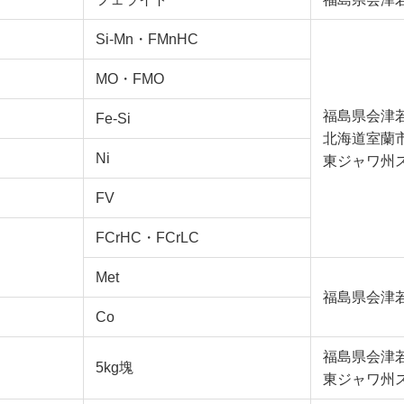
Si-Mn・FMnHC
MO・FMO
福島県会津
Fe-Si
北海道室蘭
Ni
東ジャワ州
FV
FCrHC・FCrLC
Met
福島県会津
Co
福島県会津
5kg塊
東ジャワ州