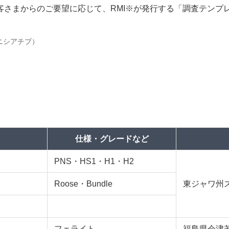
客さまからのご要望に応じて、RMI※が発行する「調査テンプ
鉱物イニシアチブ）
仕様・グレードなど
PNS・HS1・H1・H2
Roose・Bundle
東ジャワ州
フェライト
福島県会津