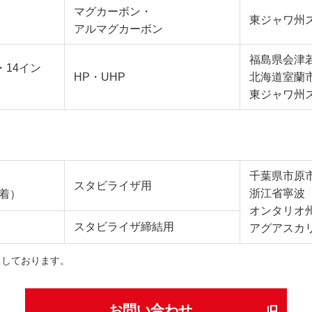
マグカーボン・
東ジャワ州
アルマグカーボン
福島県会津
・14イン
HP・UHP
北海道室蘭
東ジャワ州
千葉県市原
スタビライザ用
浙江省寧波
着）
オンタリオ
スタビライザ締結用
アグアスカ
ちしております。
お問い合わせ